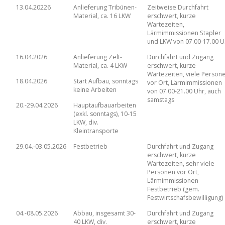
13.04.20226
Anlieferung Tribünen-
Zeitweise Durchfahrt
Material, ca. 16 LKW
erschwert, kurze
Wartezeiten,
Lärmimmissionen Stapler
und LKW von 07.00-17.00 U
16.04.2026
Anlieferung Zelt-
Durchfahrt und Zugang
Material, ca. 4 LKW
erschwert, kurze
Wartezeiten, viele Person
18.04.2026
Start Aufbau, sonntags
vor Ort, Lärmimmissionen
keine Arbeiten
von 07.00-21.00 Uhr, auch
samstags
20.-29.04.2026
Hauptaufbauarbeiten
(exkl. sonntags), 10-15
LKW, div.
Kleintransporte
29.04.-03.05.2026
Festbetrieb
Durchfahrt und Zugang
erschwert, kurze
Wartezeiten, sehr viele
Personen vor Ort,
Lärmimmissionen
Festbetrieb (gem.
Festwirtschafsbewilligung)
04.-08.05.2026
Abbau, insgesamt 30-
Durchfahrt und Zugang
40 LKW, div.
erschwert, kurze