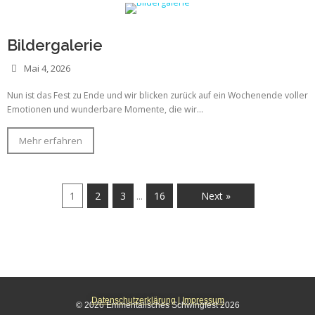
Bildergalerie
Mai 4, 2026
Nun ist das Fest zu Ende und wir blicken zurück auf ein Wochenende voller
Emotionen und wunderbare Momente, die wir...
Mehr erfahren
1
2
3
16
Next »
…
Datenschutzerklärung
|
Impressum
© 2026 Emmentalisches Schwingfest 2026