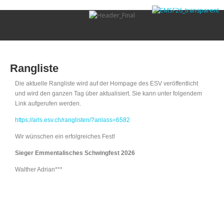
Rangliste
Die aktuelle Rangliste wird auf der Hompage des ESV veröffentlicht
und wird den ganzen Tag über aktualisiert. Sie kann unter folgendem
Link aufgerufen werden.
https://arls.esv.ch/ranglisten/?anlass=6582
Wir wünschen ein erfolgreiches Fest!
Sieger Emmentalisches Schwingfest 2026
Walther Adrian***