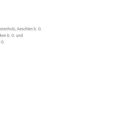
tenholz, Aeschlen b. O.
ken b. O. und
 O.