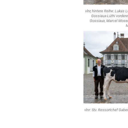
vlnr, hintere Reihe: Lukas L
Gossiaux-Lüthi vordere
Gossiaux, Marcel Moser
M
vlnr: Stv. Ressortchef Gaben