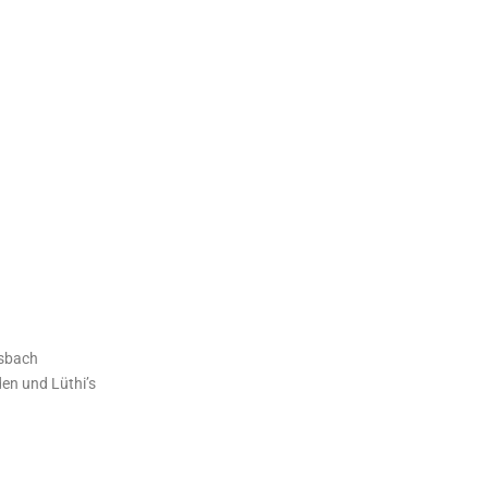
ssbach
den und Lüthi’s