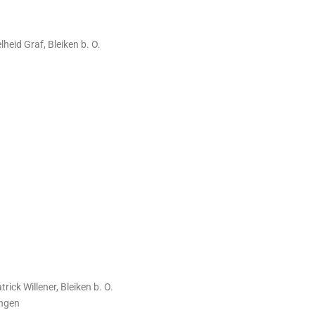
heid Graf, Bleiken b. O.
ick Willener, Bleiken b. O.
ingen