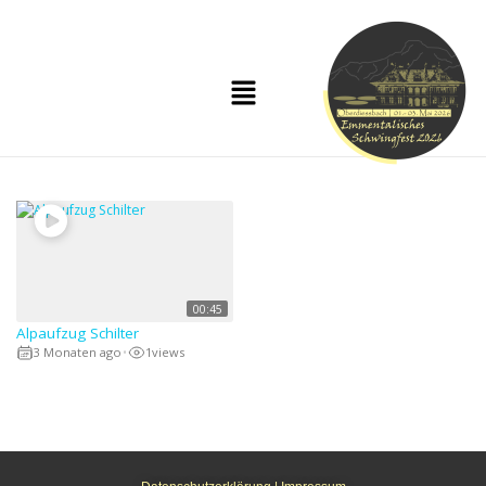
00:45
Alpaufzug Schilter
3 Monaten ago
1
views
•